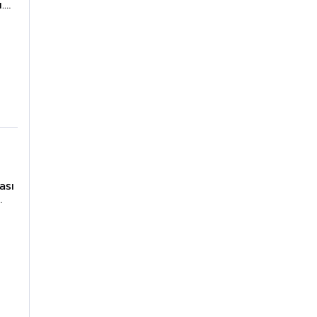
.
 ise
ma
ük
ası