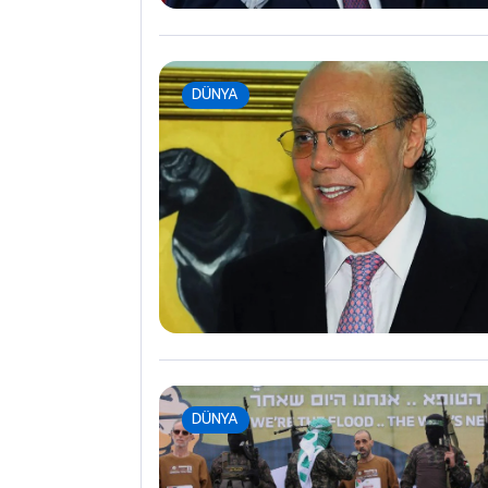
ra.com.tr
om
DÜNYA
DÜNYA