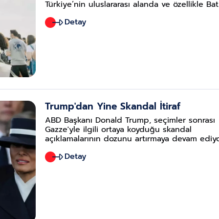
Türkiye’nin uluslararası alanda ve özellikle Batı
kamuoyunda giderek daha fazla güven
Detay
kazandığına işaret edildi.
Trump'dan Yine Skandal İtiraf
ABD Başkanı Donald Trump, seçimler sonrası
Gazze'yle ilgili ortaya koyduğu skandal
açıklamalarının dozunu artırmaya devam ediyo
Gazze planına yönelik konuşan Trump,
Detay
Filistinlilerin dönüş hakkının bulunmadığını
söyledi.
r. Yakup
Dr. Oğuz
NGÜR
POYRAZOĞLU
myaz
zeteankara.c
opoyrazoglu@gazeteank