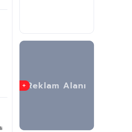
i
+
li