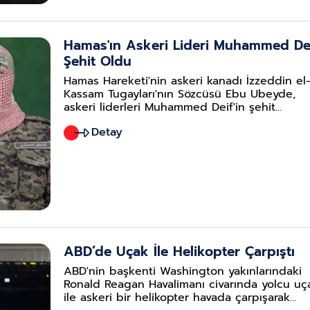
Hamas'ın Askeri Lideri Muhammed De
Şehit Oldu
Hamas Hareketi'nin askeri kanadı İzzeddin el
Kassam Tugayları'nın Sözcüsü Ebu Ubeyde,
askeri liderleri Muhammed Deif'in şehit
olduğunu açıkladı. Aksa Tufanı Operasyonu'n
Detay
'beyni' olduğu bilinen Deif, 'İsrail'in kâbusu
hayalet' olarak nitelendiriliyordu.
ABD’de Uçak İle Helikopter Çarpıştı
ABD'nin başkenti Washington yakınlarındaki
Ronald Reagan Havalimanı civarında yolcu uç
ile askeri bir helikopter havada çarpışarak