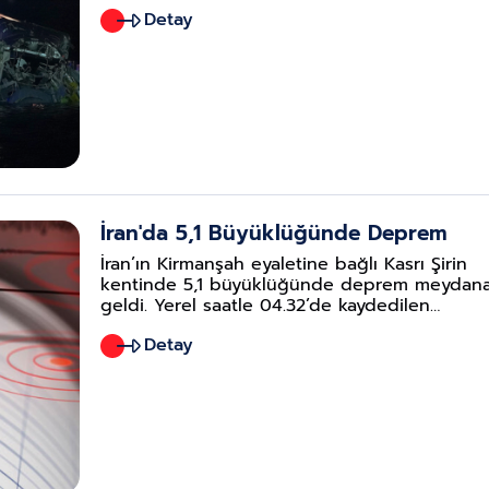
düştü. Nehre düşen uçakta 60 yolcu ile 4
Detay
mürettebatın bulunduğu açıklandı. Kurtarma
çalışmalarında 19 kişinin cansız bedeni çıkarıl
İran'da 5,1 Büyüklüğünde Deprem
İran’ın Kirmanşah eyaletine bağlı Kasrı Şirin
kentinde 5,1 büyüklüğünde deprem meydan
geldi. Yerel saatle 04.32’de kaydedilen
depremde can ve mal kaybı yaşanmadı.
Detay