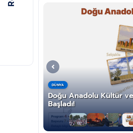
DÜNYA
Doğu Anadolu Kültür ve 
ı
Başladı!