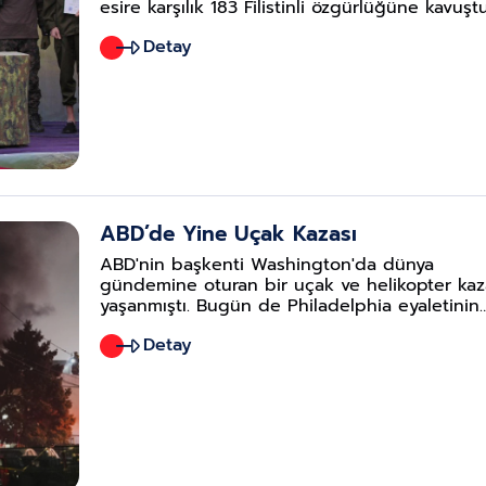
esire karşılık 183 Filistinli özgürlüğüne kavuştu
İsrail, geri dönenleri karşılamak üzere Batı
Detay
Şeria'da toplanan Filistinlilere saldırdı. Hamas
"Netanyahu'nun İsrailli esirleri ortadan kaldır
girişimlerine rağmen onları korumak için büy
çaba sarf ettik." açıklamasını yaptı.
ABD’de Yine Uçak Kazası
ABD'nin başkenti Washington'da dünya
gündemine oturan bir uçak ve helikopter kaz
yaşanmıştı. Bugün de Philadelphia eyaletinin
kuzeydoğusunda küçük bir uçak alışveriş
Detay
merkezinin yakınına düştü. Yaşanan kazada
ölülerin ve yaralıların olduğu bildirildi.