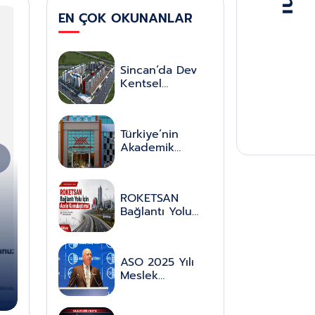
EN ÇOK OKUNANLAR
Sincan’da Dev
Kentsel
Dönüşüm
Hamlesi: İki
Mahalle Sil
Türkiye’nin
Baştan
Akademik
Yenileniyor
Geleceğinde
Kritik Eşik:
Öğretim
ROKETSAN
Üyelerinin
DÜNYA
Bağlantı Yolu
Emeklilik Yaşı
Türkiye, Gazze'nin Yeniden İmarın
İçin Altındağ ve
Düzenlemesi
Mamak’ta Acele
Yeni Bir
Memnuniyetle Karşıladı
Kamulaştırma
Dönemin
ASO 2025 Yılı
Kapısını Aralıyor
Meslek
Komiteleri Ortak
Toplantısı: