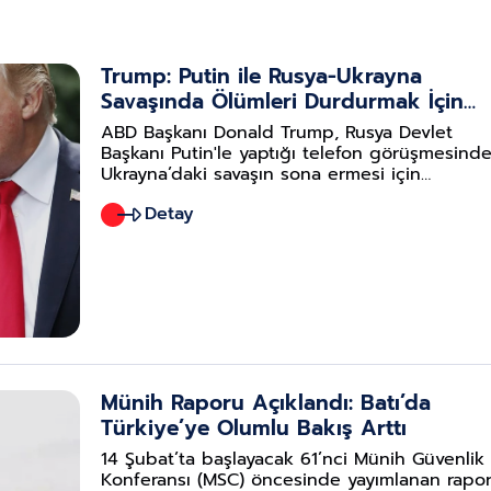
Trump: Putin ile Rusya-Ukrayna
Savaşında Ölümleri Durdurmak İçin
Anlaştık
ABD Başkanı Donald Trump, Rusya Devlet
Başkanı Putin'le yaptığı telefon görüşmesinde
Ukrayna’daki savaşın sona ermesi için
görüşmelere başlamakta mutabık kaldıklarını
Detay
söyledi. Kremlin, Putin-Trump görüşmesinin 1,
saat sürdüğünü açıkladı.
Münih Raporu Açıklandı: Batı’da
Türkiye’ye Olumlu Bakış Arttı
14 Şubat’ta başlayacak 61’nci Münih Güvenlik
Konferansı (MSC) öncesinde yayımlanan rapor