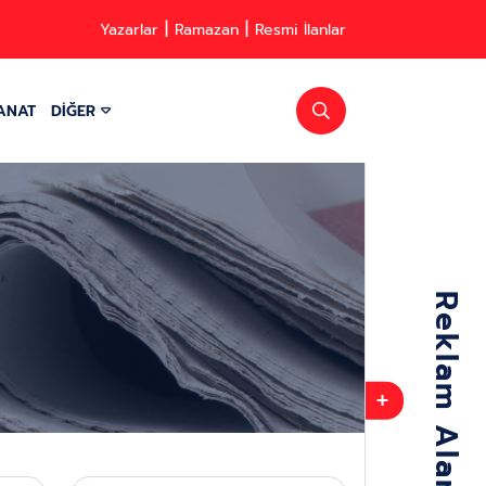
Yazarlar
Ramazan
Resmi İlanlar
ANAT
DİĞER
+