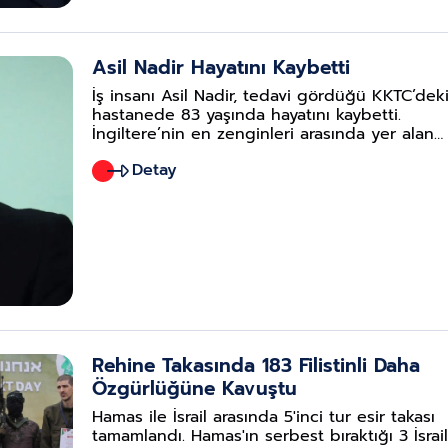
.tr
ara.com.tr
Asil Nadir Hayatını Kaybetti
İş insanı Asil Nadir, tedavi gördüğü KKTC’dek
hastanede 83 yaşında hayatını kaybetti.
İngiltere’nin en zenginleri arasında yer alan
Nadir’in ölüm haberini eşi Nur Nadir sosyal
Detay
medya üzerinden duyurdu.
Rehine Takasında 183 Filistinli Daha
Özgürlüğüne Kavuştu
Hamas ile İsrail arasında 5'inci tur esir takası
tamamlandı. Hamas'ın serbest bıraktığı 3 İsrail