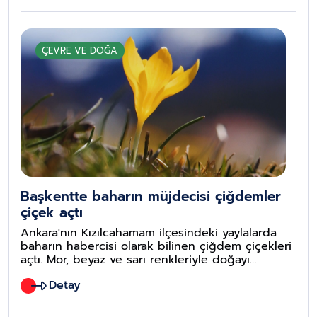
ÇEVRE VE DOĞA
Başkentte baharın müjdecisi çiğdemler
çiçek açtı
Ankara'nın Kızılcahamam ilçesindeki yaylalarda
baharın habercisi olarak bilinen çiğdem çiçekleri
açtı. Mor, beyaz ve sarı renkleriyle doğayı
süsleyen çiğdemler, kartpostallık görüntüler
Detay
oluşturdu.Doğal güzellikleriyle ünlü Kızılcahamam
yaylalarına akın eden vatandaşlar, çiğdemlerin
oluşturduğu renk cümbüşünü yakından