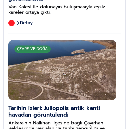
Van Kalesi ile dolunayın buluşmasıyla eşsiz
kareler ortaya çıktı.
Detay
ÇEVRE VE DOĞA
Tarihin izleri: Juliopolis antik kenti
havadan görüntülendi
Ankara'nın Nallıhan ilçesine bağlı Çayırhan
Beldesi'nde yer alan ve tarihi zenginliği ve