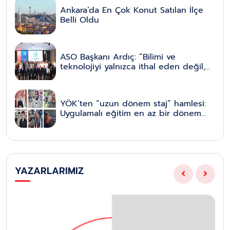
Ankara’da En Çok Konut Satılan İlçe
Belli Oldu
ASO Başkanı Ardıç: “Bilimi ve
teknolojiyi yalnızca ithal eden değil,
bizzat üreten bir ülke olmak
zorundayız”
YÖK’ten “uzun dönem staj” hamlesi:
Uygulamalı eğitim en az bir dönem
olacak, pilot illerle başlayıp tüm
üniversitelere yaygınlaştırılacak
YAZARLARIMIZ