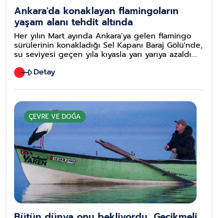
Ankara'da konaklayan flamingoların
yaşam alanı tehdit altında
Her yılın Mart ayında Ankara'ya gelen flamingo
sürülerinin konakladığı Sel Kapanı Baraj Gölü'nde,
su seviyesi geçen yıla kıyasla yarı yarıya azaldı.
Besin sorunu yaşayan flamingoların sayılarında da
Detay
ciddi azalışlar gözlemlendi.
ÇEVRE VE DOĞA
Bütün dünya onu bekliyordu.. Gecikmeli