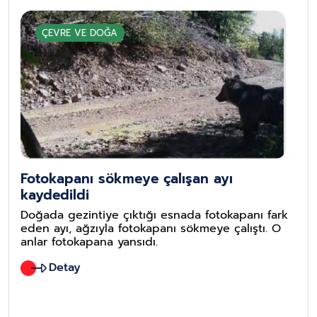
gözlemleme fırsatı bulurken aynı zamanda da Işık
Dağı'nda göl manzarası eşliğinde doğayla iç içe
ÇEVRE VE DOĞA
vakit geçiriyorlar.
Fotokapanı sökmeye çalışan ayı
kaydedildi
Doğada gezintiye çıktığı esnada fotokapanı fark
eden ayı, ağzıyla fotokapanı sökmeye çalıştı. O
anlar fotokapana yansıdı.
Detay