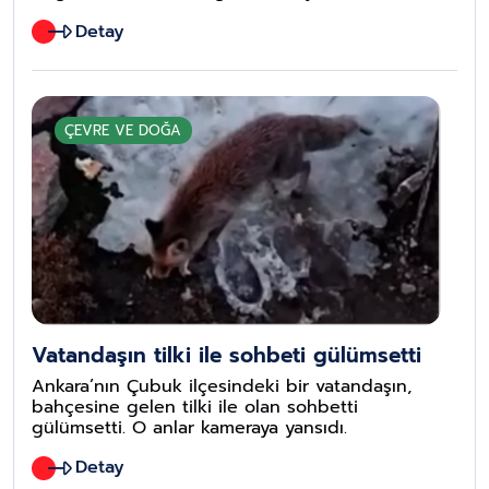
gününden itibaren Balkanlar üzerinden gelecek
Detay
soğuk ve yağışlı havanın etkisine girecek. Hava
sıcaklıkları salı günü kuzeybatı kesimlerinde,
çarşamba günü ise ülke genelinde 10 ila 15
derece azalarak, mevsim normallerinin altına
düşecek.
ÇEVRE VE DOĞA
Vatandaşın tilki ile sohbeti gülümsetti
Ankara’nın Çubuk ilçesindeki bir vatandaşın,
bahçesine gelen tilki ile olan sohbetti
gülümsetti. O anlar kameraya yansıdı.
Detay