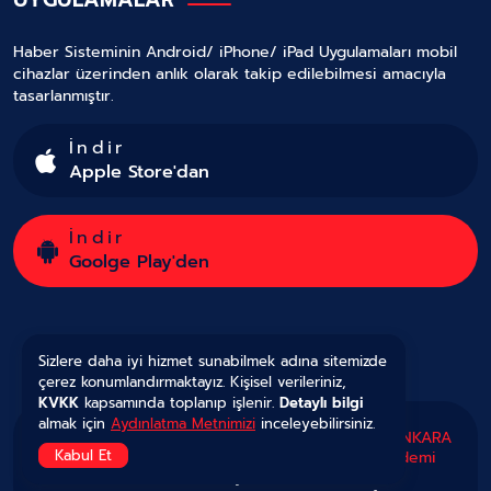
Haber Sisteminin Android/ iPhone/ iPad Uygulamaları mobil
cihazlar üzerinden anlık olarak takip edilebilmesi amacıyla
tasarlanmıştır.
İndir
Apple Store'dan
İndir
Goolge Play'den
Sizlere daha iyi hizmet sunabilmek adına sitemizde
çerez konumlandırmaktayız. Kişisel verileriniz,
KVKK
kapsamında toplanıp işlenir.
Detaylı bilgi
almak için
Aydınlatma Metnimizi
inceleyebilirsiniz.
Copyright © 2025 Tüm Hakları Saklıdır.
Gazete ANKARA
Kabul Et
'nın kurulması ve yönetilmesi görevi
OVEA Akademi
tarafından yürütülmekte,