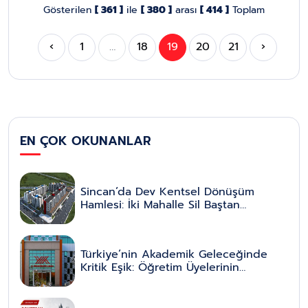
Gösterilen
[ 361 ]
ile
[ 380 ]
arası
[ 414 ]
Toplam
‹
1
…
18
19
20
21
›
EN ÇOK OKUNANLAR
Sincan’da Dev Kentsel Dönüşüm
Hamlesi: İki Mahalle Sil Baştan
Yenileniyor
Türkiye’nin Akademik Geleceğinde
Kritik Eşik: Öğretim Üyelerinin
Emeklilik Yaşı Düzenlemesi Yeni Bir
Dönemin Kapısını Aralıyor