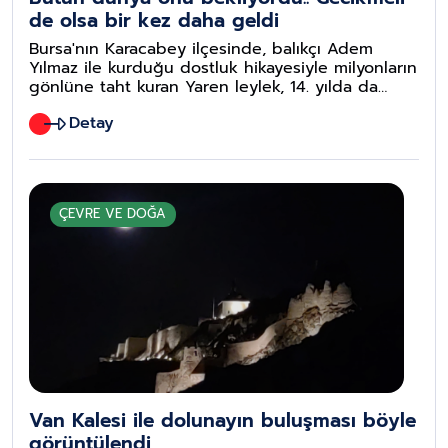
de olsa bir kez daha geldi
Bursa'nın Karacabey ilçesinde, balıkçı Adem
Yılmaz ile kurduğu dostluk hikayesiyle milyonların
gönlüne taht kuran Yaren leylek, 14. yılda da
göçten gelip Eskikaraağaç leylek köyündeki
Detay
dostu Adem Yılmaz'ın kayığına kondu.
ÇEVRE VE DOĞA
Van Kalesi ile dolunayın buluşması böyle
görüntülendi