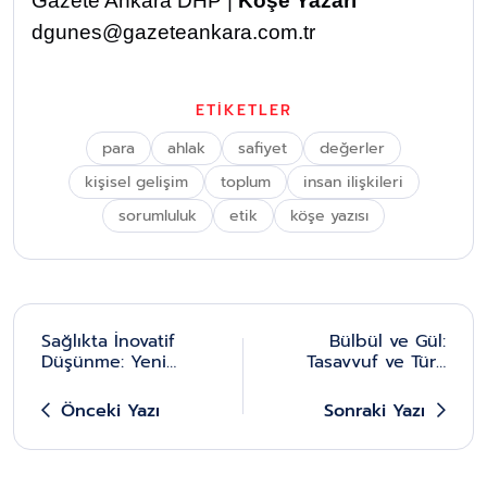
Gazete Ankara DHP |
Köşe Yazarı
dgunes@gazeteankara.com.tr
ETİKETLER
para
ahlak
safiyet
değerler
kişisel gelişim
toplum
insan ilişkileri
sorumluluk
etik
köşe yazısı
Sağlıkta İnovatif
Bülbül ve Gül:
Düşünme: Yeni
Tasavvuf ve Türk
Cihazlardan Daha
Halk Müziğinde
Fazlası
Estetik Bir Ontoloji
Önceki Yazı
Sonraki Yazı