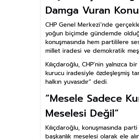
Damga Vuran Kon
CHP Genel Merkezi’nde gerçekleş
yoğun biçimde gündemde olduğu
konuşmasında hem partililere se
millet iradesi ve demokratik meşr
Kılıçdaroğlu, CHP’nin yalnızca bi
kurucu iradesiyle özdeşleşmiş tari
halkın yuvasıdır” dedi.
“Mesele Sadece Kur
Meselesi Değil”
Kılıçdaroğlu, konuşmasında parti 
başkanlık meselesi olarak ele alı