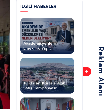
İLGİLİ HABERLER
Akademisyenlerin
Emeklilik Yaşı
Düzenlemesi Meclis’te
Neden Bekliyor?
+
TOKİ’den Kurasız Açık
Satış Kampanyası:
Ankara Dahil 64 İlde 20
Bin Konut Kira Öder Gibi
Satılacak