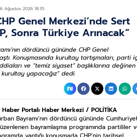
06 Ağustos 2026 18:35
CHP Genel Merkezi’nde Sert
P, Sonra Türkiye Arınacak”
yramı’nın dördüncü gününde CHP Genel
ştı. Konuşmasında kurultay tartışmaları, parti iç
iddiaları ve “temiz siyaset” başlıklarına değinen
ir kurultay yapacağız” dedi.
 Haber Portalı Haber Merkezi / POLİTİKA
Kurban Bayramı’nın dördüncü gününde Cumhuriye
düzenlenen bayramlaşma programında partililer 
rogramda yaptığı konuşmada CHP’nin tarihsel