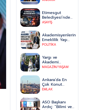
Toplantısı:
Geleceğe Yön
Etimesgut
Veren Vizyon
Belediyesi’nde
milyonluk
ASAYİŞ
zimmet iddiası:
soruşturma
Akademisyenlerin
genişliyor
Emeklilik Yaşı
Düzenlemesi
POLİTİKA
Meclis’te Neden
Bekliyor?
Yargı ve
Akademi
Dünyasında
MAGAZİN/YAŞAM
Görkemli Düğün:
Aybeniz Erkan
Ankara’da En
ile Bahadır
Çok Konut
Erdem
Satılan İlçe Belli
EMLAK
Hayatlarını
Oldu
Birleştirdi
ASO Başkanı
Ardıç: “Bilimi ve