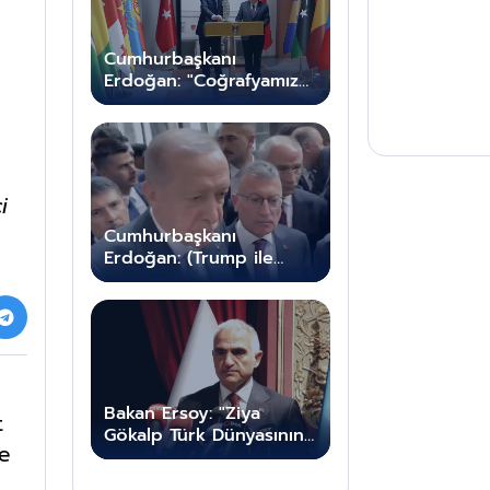
Cumhurbaşkanı
Erdoğan: "Coğrafyamız
üzerinde istilacı
heveslerle coğrafyamız
üzerinde ameliyat
yapmaya yeltenenler
karşılarında Türkiye'yi
i
bulacaktır"
Cumhurbaşkanı
Erdoğan: (Trump ile
görüşme) "Daha
görüşmedik"
Bakan Ersoy: "Ziya
t
Gökalp Türk Dünyasının
ve
Kültürel Vizyon
Mimarıdır"