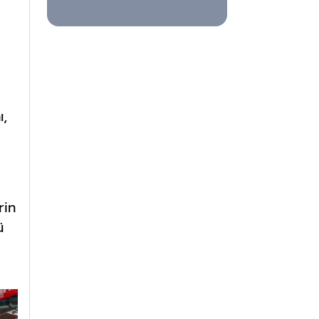
ı,
rin
ü