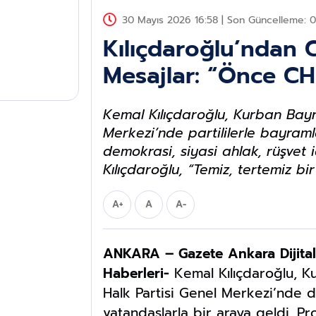
30 Mayıs 2026 16:58 | Son Güncelleme: 
Kılıçdaroğlu’ndan 
Mesajlar: “Önce CH
Kemal Kılıçdaroğlu, Kurban Ba
Merkezi’nde partililerle bayramla
demokrasi, siyasi ahlak, rüşvet 
Kılıçdaroğlu, “Temiz, tertemiz b
A+
A
A-
ANKARA – Gazete Ankara Dijital
Haberleri-
Kemal Kılıçdaroğlu, 
Halk Partisi Genel Merkezi’nde 
vatandaşlarla bir araya geldi. P