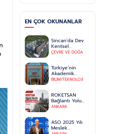
EN ÇOK OKUNANLAR
Sincan’da Dev
n
Kentsel
Dönüşüm
n
ÇEVRE VE DOĞA
Hamlesi: İki
Mahalle Sil
Türkiye’nin
Baştan
Akademik
Yenileniyor
Geleceğinde
BİLİM/TEKNOLOJİ
Kritik Eşik:
Öğretim
ROKETSAN
Üyelerinin
Bağlantı Yolu
Emeklilik Yaşı
İçin Altındağ ve
ANKARA
Düzenlemesi
Mamak’ta Acele
Yeni Bir
Kamulaştırma
Dönemin
ASO 2025 Yılı
Kapısını Aralıyor
Meslek
Komiteleri Ortak
ANKARA