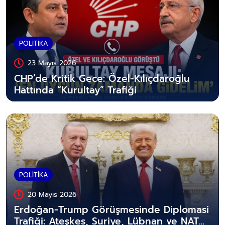
POLİTİKA
23 Mayıs 2026
CHP’de Kritik Gece: Özel-Kılıçdaroğlu
Hattında “Kurultay” Trafiği
POLİTİKA
20 Mayıs 2026
Erdoğan-Trump Görüşmesinde Diplomasi
Trafiği: Ateşkes, Suriye, Lübnan ve NATO