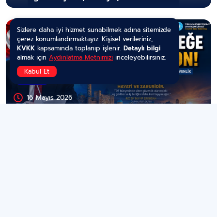
Ankara Zirvesi Gündemde
Sizlere daha iyi hizmet sunabilmek adına sitemizde
çerez konumlandırmaktayız. Kişisel verileriniz,
KVKK
kapsamında toplanıp işlenir.
Detaylı bilgi
almak için
Aydınlatma Metnimizi
inceleyebilirsiniz.
Kabul Et
POLİTİKA
16 Mayıs 2026
Türk Dünyasında Dijital Birlik Mesajı:
Erdoğan Türkistan Zirvesi’nde Yapay
Zekâ, Siber Güvenlik Ve Ortak Gelecek
Vurgusu Yaptı
GÜNDEM