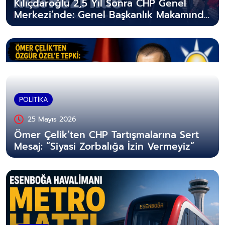
Kılıçdaroğlu 2,5 Yıl Sonra CHP Genel
Merkezi’nde: Genel Başkanlık Makamında
Çalışmalarına Başladı
POLİTİKA
25 Mayıs 2026
Ömer Çelik’ten CHP Tartışmalarına Sert
Mesaj: “Siyasi Zorbalığa İzin Vermeyiz”