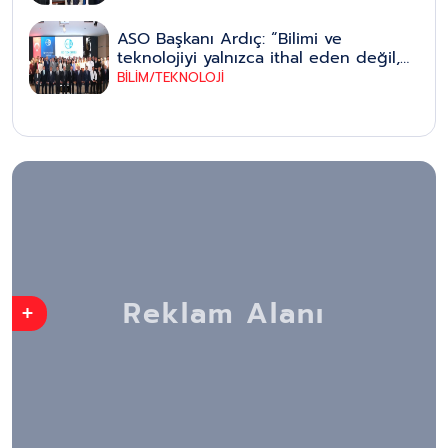
üniversitelere yaygınlaştırılacak
ASO Başkanı Ardıç: “Bilimi ve
teknolojiyi yalnızca ithal eden değil,
bizzat üreten bir ülke olmak
BİLİM/TEKNOLOJİ
zorundayız”
+