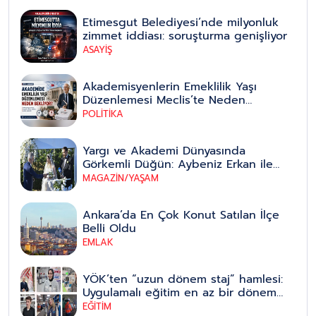
Etimesgut Belediyesi’nde milyonluk
zimmet iddiası: soruşturma genişliyor
ASAYİŞ
Akademisyenlerin Emeklilik Yaşı
Düzenlemesi Meclis’te Neden
Bekliyor?
POLİTİKA
Yargı ve Akademi Dünyasında
Görkemli Düğün: Aybeniz Erkan ile
Bahadır Erdem Hayatlarını Birleştirdi
MAGAZİN/YAŞAM
Ankara’da En Çok Konut Satılan İlçe
Belli Oldu
EMLAK
YÖK’ten “uzun dönem staj” hamlesi:
Uygulamalı eğitim en az bir dönem
olacak, pilot illerle başlayıp tüm
EĞİTİM