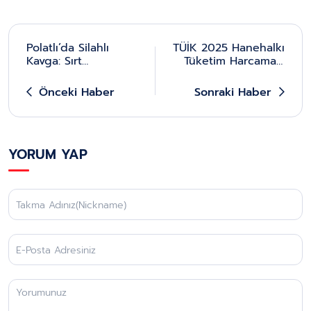
Polatlı’da Silahlı
TÜİK 2025 Hanehalkı
Kavga: Sırt
Tüketim Harcaması
Çantasından
Verilerini Açıkladı:
Çıkardığı Pompalı
Bütçede En Büyük
Önceki Haber
Sonraki Haber
Tüfekle Vurdu
Pay Konut ve Kiraya
Ayrıldı
YORUM YAP