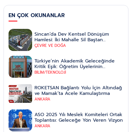
EN ÇOK OKUNANLAR
Sincan’da Dev Kentsel Dönüşüm
Hamlesi: İki Mahalle Sil Baştan
Yenileniyor
ÇEVRE VE DOĞA
Türkiye’nin Akademik Geleceğinde
Kritik Eşik: Öğretim Üyelerinin
Emeklilik Yaşı Düzenlemesi Yeni Bir
BİLİM/TEKNOLOJİ
Dönemin Kapısını Aralıyor
ROKETSAN Bağlantı Yolu İçin Altındağ
ve Mamak’ta Acele Kamulaştırma
ANKARA
ASO 2025 Yılı Meslek Komiteleri Ortak
Toplantısı: Geleceğe Yön Veren Vizyon
ANKARA