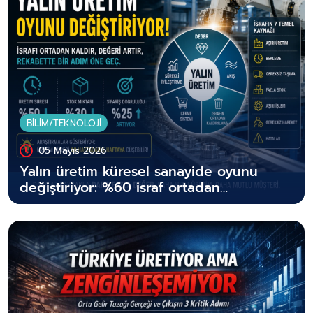
BİLİM/TEKNOLOJİ
05 Mayıs 2026
Yalın üretim küresel sanayide oyunu
değiştiriyor: %60 israf ortadan
kaldırılabilir, üretim süresi 10 haftadan 1
haftaya inebilir