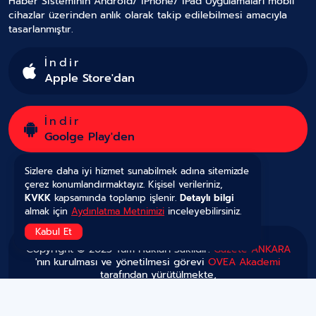
Haber Sisteminin Android/ iPhone/ iPad Uygulamaları mobil
cihazlar üzerinden anlık olarak takip edilebilmesi amacıyla
tasarlanmıştır.
İndir
Apple Store'dan
İndir
Goolge Play'den
Sizlere daha iyi hizmet sunabilmek adına sitemizde
çerez konumlandırmaktayız. Kişisel verileriniz,
KVKK
kapsamında toplanıp işlenir.
Detaylı bilgi
almak için
Aydınlatma Metnimizi
inceleyebilirsiniz.
Kabul Et
Copyright © 2025 Tüm Hakları Saklıdır.
Gazete ANKARA
'nın kurulması ve yönetilmesi görevi
OVEA Akademi
tarafından yürütülmekte,
sistemin geliştirilmesi
OVEA Medya
tarafından
yapılmaktadır.