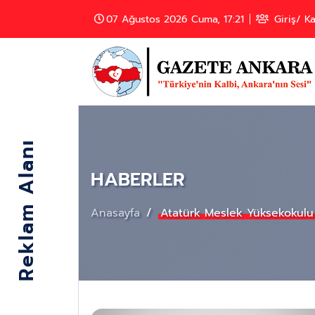
07 Ağustos 2026 Cuma, 17:21
Giriş/ Ka
HABERLER
Anasayfa
Atatürk Meslek Yüksekokulu