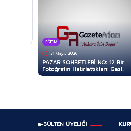
EĞİTİM
31 Mayıs 2026
PAZAR SOHBETLERİ NO: 12 Bir
Fotoğrafın Hatırlattıkları: Gazi
Meslek Yüksekokulu,
Öğrencilerimiz ve Mesleki
Eğitimin Gönül Cephesi
e-BÜLTEN ÜYELİĞİ
KUR