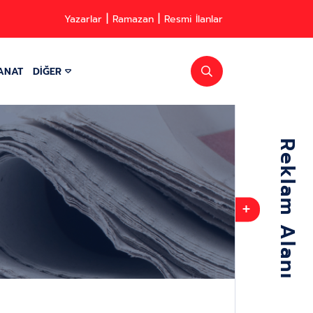
Yazarlar
Ramazan
Resmi İlanlar
ANAT
DİĞER
+