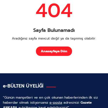
404
Sayfa Bulunamadı
Aradığınız sayfa mevcut değil ya da taşınmış olabilir.
Anasayfaya Dön
e-BÜLTEN ÜYELİĞİ
“Günün manşetleri ve en çok okunan haberlerinden ilk siz
haberdar olmak istiyorsanız
e-posta
adresinizi
Gazete
ANKARA
e-bültenine kayıt edebilirsiniz!”