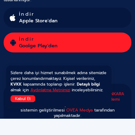
İndir
Apple Store'dan
İndir
Goolge Play'den
Sizlere daha iyi hizmet sunabilmek adına sitemizde
çerez konumlandırmaktayız. Kişisel verileriniz,
KVKK
kapsamında toplanıp işlenir.
Detaylı bilgi
almak için
Aydınlatma Metnimizi
inceleyebilirsiniz.
Copyright © 2025 Tüm Hakları Saklıdır.
Gazete ANKARA
Kabul Et
'nın kurulması ve yönetilmesi görevi
OVEA Akademi
tarafından yürütülmekte,
sistemin geliştirilmesi
OVEA Medya
tarafından
yapılmaktadır.